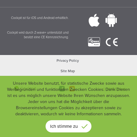
Cockpit ist für iOS und Android erhältlich.
Cockpit wird durch Z-wave+ unterstützt und
besitzt eine CE Kennzeichnung.
Privacy Policy
Site Map
Unsere Website benutzt, für statistische Zwecke sowie aus
Werbegründen und funktionalen Zwecken Cookies. Dank Diesen
© 2016 Cockpit
ist es uns möglich unsere Website Ihren Wünschen anzupassen.
Jeder von uns hat die Möglichkeit über die
Browsereinstellungen Cookies zu akzeptieren sowie zu
deaktivieren, wodurch wir keine Informationen sammeln.
Ich stimme zu