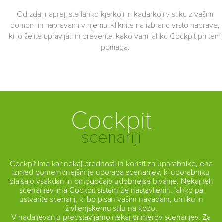
Od zdaj naprej, ste lahko kjerkoli in kadarkoli v stiku z vašim
NASLEDNJI
NAZAJ
domom in napravami v njemu. Kliknite na izbrano vrsto naprave,
ki jo želite upravljati in preverite, kako vam lahko Cockpit pri tem
PREJŠNJI
pomaga.
Prilaganje osvetlitve
Upravljaj razsvetljavo - na daljavo! Prebudite se ob soju
imi
naravne, prijetne svetlobe v sobi ali zatemnite luči, medtem
Cockpit
ko gledate TV. Nastavite jakost in barvo svetlobe, ob kateri
i
boste lahko zbrano delali in samo z enim dotikom ustvarite
scenariji
romantično vzdušje v prostoru.
Cockpit ima kar nekaj prednosti in koristi za uporabnike, ena
izmed pomembnejših je uporaba scenarijev, ki uporabniku
olajšajo vsakdan in omogočajo udobnejše bivanje. Nekaj teh
scenarijev ima Cockpit sistem že nastavljenih, lahko pa
ustvarite scenarij, ki bo pisan vašim navadam, urniku in
življenjskemu stilu na kožo.
V nadaljevanju predstavljamo nekaj primerov scenarijev. Za