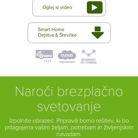
Oglej si video
Smart Home
Dejstva & Številke
Naroči brezplačno
svetovanje
Izpolnite obrazec. Pripravili bomo rešitev, ki bo
prilagojena vašim željam, potrebam in življenjskim
navadam.