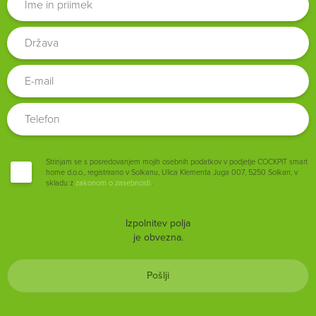
Strinjam se s posredovanjem mojih osebnih podatkov v podjetje COCKPIT smart
home d.o.o., registrirano v Solkanu, Ulica Klementa Juga 007, 5250 Solkan, v
skladu z
zakonom o zasebnosti.
.
Izpolnitev polja
je obvezna.
Pošlji