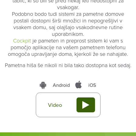
tablic, ki so bili še pred nekaj leti nedostopni za
vsakogar.
Podobno bodo tudi sistemi za pametne domove
postali dostopni širši množici in nepogrešljivi v
vsakem domu, saj olajšajo vsakodnevne rutine
uporabnikom.
Cockpit
je pameten in preprost sistem ki vam s
pomočjo aplikacije na vašem pametnem telefonu
omogoča upravljanje doma, kjerkoli že se nahajate.
Pametna hiša še nikoli ni bila tako dostopna kot sedaj.
Android
iOS
Video