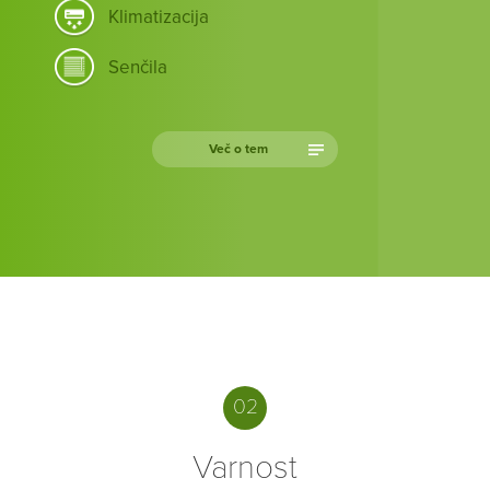
Klimatizacija
Senčila
Več o tem
02
Varnost