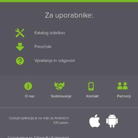
Za uporabnike:
Katalog izdelkov
Priročniki
Vprašanja in odgovori
O nas
Sodelovanje
Kontakt
Partnerji
Cockpit aplikacija je na voljo za Android in
iOS sistem.
Cockpit deluje na Z-Wave PLUS tehnologiji