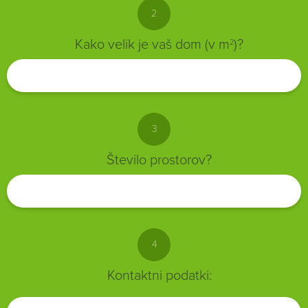
2
Kako velik je vaš dom (v m
)?
2
3
Število prostorov?
4
Kontaktni podatki: