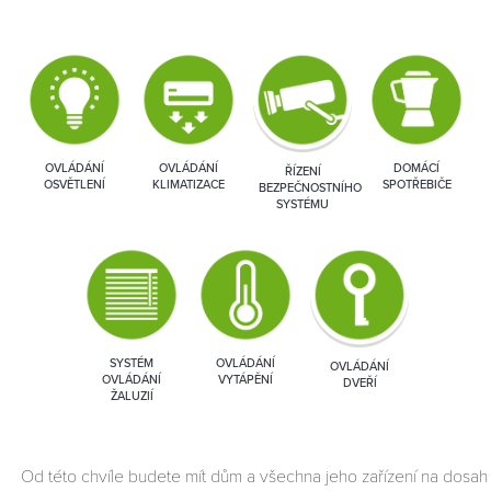
OVLÁDÁNÍ
OVLÁDÁNÍ
DOMÁCÍ
ŘÍZENÍ
OSVĚTLENÍ
KLIMATIZACE
SPOTŘEBIČE
BEZPEČNOSTNÍHO
SYSTÉMU
SYSTÉM
OVLÁDÁNÍ
OVLÁDÁNÍ
OVLÁDÁNÍ
VYTÁPĚNÍ
DVEŘÍ
ŽALUZIÍ
Od této chvíle budete mít dům a všechna jeho zařízení na dosah
NÁSLEDUJÍCÍ
BACK