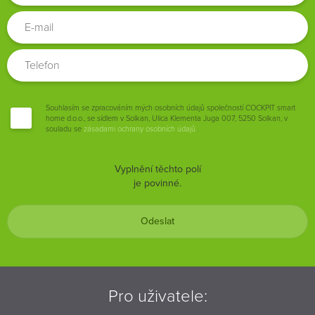
Souhlasím se zpracováním mých osobních údajů společností COCKPIT smart
home d.o.o., se sídlem v Solkan, Ulica Klementa Juga 007, 5250 Solkan, v
souladu se
zásadami ochrany osobních údajů.
.
Vyplnění těchto polí
je povinné.
Odeslat
Pro uživatele: