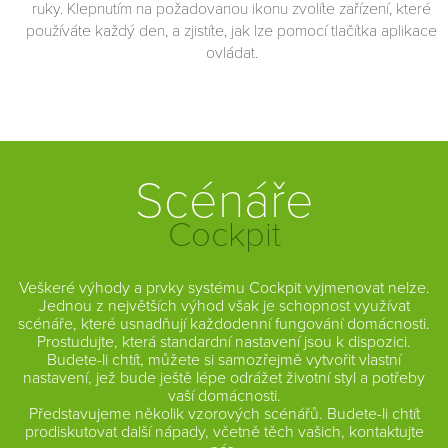
ruky. Klepnutím na požadovanou ikonu zvolíte zařízení, které
používáte každý den, a zjistíte, jak lze pomocí tlačítka aplikace
PŘEDCHOZÍ
ovládat.
Ovládání osvětlení
Světla budete moci ovládat dálkově. Ráno vás probudí
tlumené světlo. To je ostatně vhodné i při sledování televize.
Scénáře
Při práci budou naopak svítidla zářit jasně a naplno. A jediným
é
stiskem tlačítka snadno vykouzlíte romantickou atmosféru...
Cockpit
te
z
Veškeré výhody a prvky systému Cockpit vyjmenovat nelze.
Jednou z největších výhod však je schopnost využívat
scénáře, které usnadňují každodenní fungování domácnosti.
Prostudujte, která standardní nastavení jsou k dispozici.
Budete-li chtít, můžete si samozřejmě vytvořit vlastní
nastavení, jež bude ještě lépe odrážet životní styl a potřeby
vaší domácnosti.
Představujeme několik vzorových scénářů. Budete-li chtít
prodiskutovat další nápady, včetně těch vašich, kontaktujte