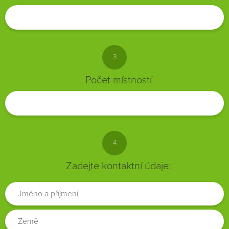
3
Počet místností
4
Zadejte kontaktní údaje: